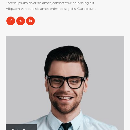
Lorem ipsum dolor sit amet, consectetur adipiscing elit.
Aliquam vehicula sit amet enim ac sagittis. Curabitur…