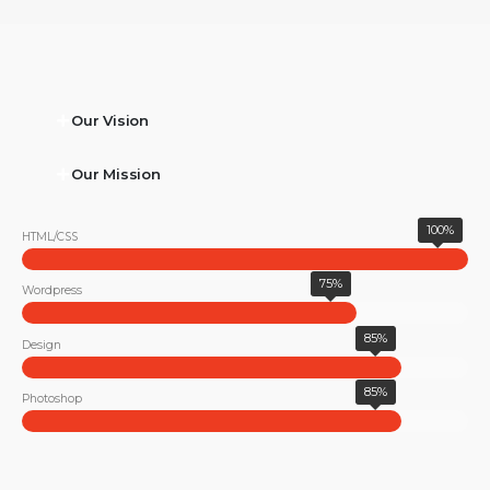
Our Vision
Our Mission
100%
HTML/CSS
75%
Wordpress
85%
Design
85%
Photoshop