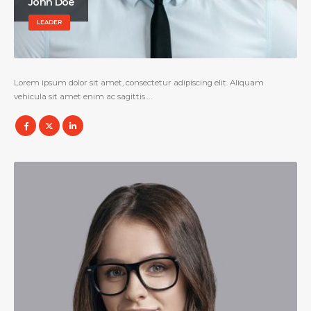
John Doe
LEADER
Lorem ipsum dolor sit amet, consectetur adipiscing elit. Aliquam
vehicula sit amet enim ac sagittis….