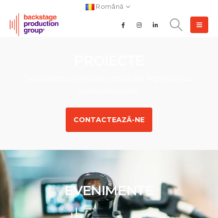
Română
PROIECTE
D
e
s
c
o
p
e
r
ă
p
r
o
i
e
c
t
e
l
e
c
o
n
s
t
r
u
i
t
e
î
m
p
r
e
u
n
ă
c
u
p
a
r
t
e
n
e
r
i
i
n
o
ș
t
r
i
!
CONTACTEAZĂ-NE
EVENIMENTE