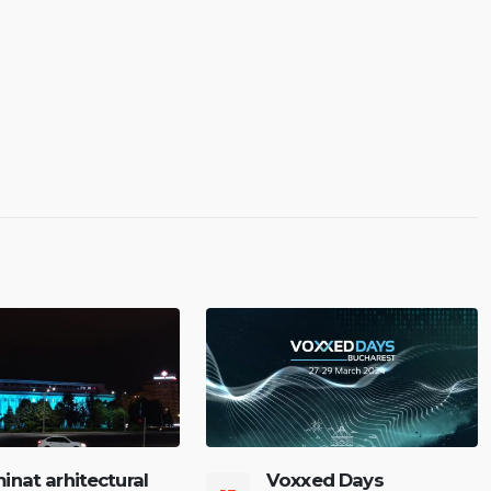
minat arhitectural
Voxxed Days