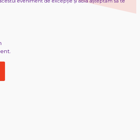
acestui eveniment de excepție și abia așteptăm să te
m
ent.