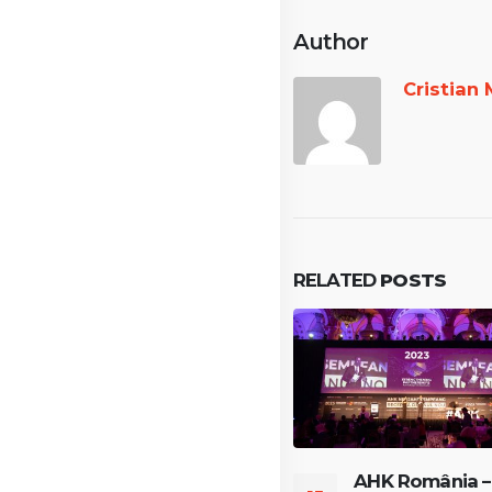
Author
Cristian 
RELATED
POSTS
Winners of the Future
AHK România –