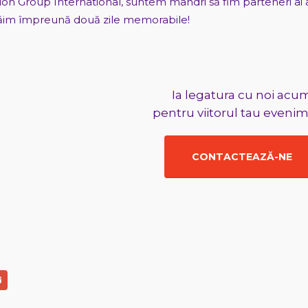
on Group International, suntem mândri să fim parteneri ai 
răim împreună două zile memorabile!
Ia legatura cu noi acu
pentru viitorul tau evenim
CONTACTEAZĂ-NE