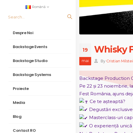
Română
Despre Noi
Backstage Events
Whisky F
19
Backstage Studio
mai
By
Cristian Milste
Backstage Systems
Backstage Production Gr
Pe 22 și 23 noiembrie, l
Proiecte
Fest România, ajuns deja
Ce te așteaptă?
Media
Degustări exclusive 
Blog
Masterclass-uri capt
O experiență unică p
Contact RO