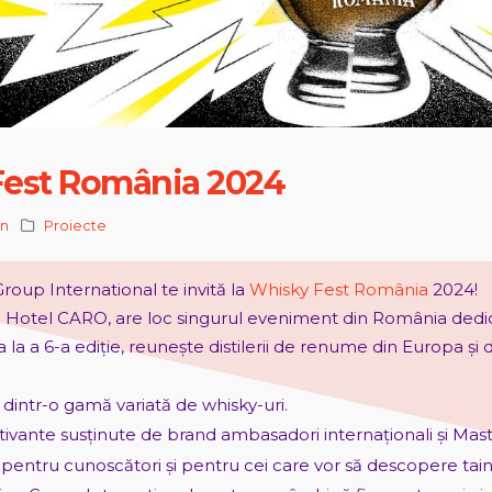
est România 2024
in
Proiecte
oup International te invită la
Whisky Fest România
2024!
a Hotel CARO, are loc singurul eveniment din România dedica
 la a 6-a ediție, reunește distilerii de renume din Europa și 
dintr-o gamă variată de whisky-uri.
ivante susținute de brand ambasadori internaționali și Master
entru cunoscători și pentru cei care vor să descopere taine