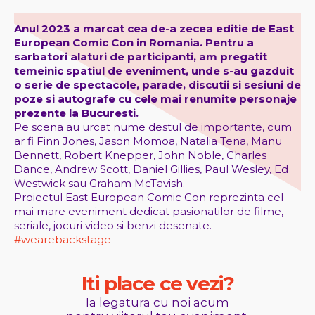
Anul 2023 a marcat cea de-a zecea editie de East
European Comic Con in Romania. Pentru a
sarbatori alaturi de participanti, am pregatit
temeinic spatiul de eveniment, unde s-au gazduit
o serie de spectacole, parade, discutii si sesiuni de
poze si autografe cu cele mai renumite personaje
prezente la Bucuresti.
Pe scena au urcat nume destul de importante, cum
ar fi Finn Jones, Jason Momoa, Natalia Tena, Manu
Bennett, Robert Knepper, John Noble, Charles
Dance, Andrew Scott, Daniel Gillies, Paul Wesley, Ed
Westwick sau Graham McTavish.
Proiectul East European Comic Con reprezinta cel
mai mare eveniment dedicat pasionatilor de filme,
seriale, jocuri video si benzi desenate.
#wearebackstage
I
t
i
p
l
a
c
e
c
e
v
e
z
i
?
Ia legatura cu noi acum