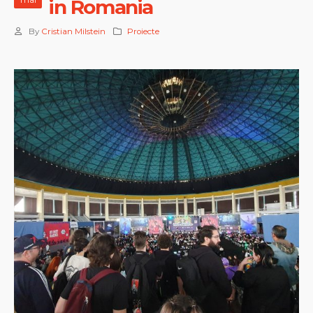
mai
in Romania
By
Cristian Milstein
Proiecte