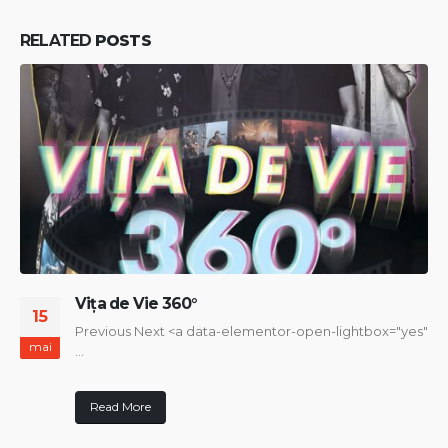
RELATED
POSTS
Vița de Vie 360°
15
Previous Next
<a data-elementor-open-lightbox="yes"
mai
...
Read More