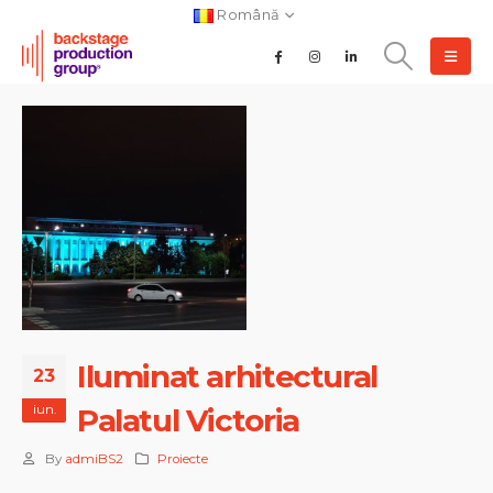
Română
Iluminat arhitectural
23
iun.
Palatul Victoria
By
admiBS2
Proiecte