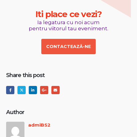
I
t
i
p
l
a
c
e
c
e
v
e
z
i
?
Ia legatura cu noi acum
pentru viitorul tau eveniment.
CONTACTEAZĂ-NE
Share this post
Author
admiBS2