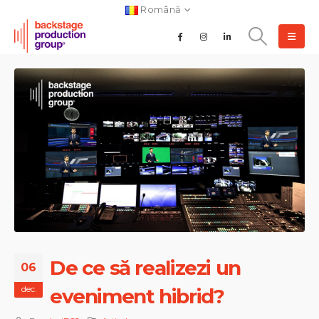
Română
De ce să realizezi un
06
dec.
eveniment hibrid?