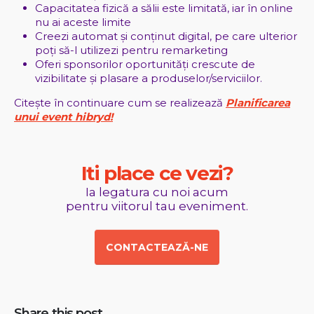
Capacitatea fizică a sălii este limitată, iar în online
nu ai aceste limite
Creezi automat și conținut digital, pe care ulterior
poți să-l utilizezi pentru remarketing
Oferi sponsorilor oportunități crescute de
vizibilitate și plasare a produselor/serviciilor.
Citește în continuare cum se realizează
Planificarea
unui event hibryd!
I
t
i
p
l
a
c
e
c
e
v
e
z
i
?
Ia legatura cu noi acum
pentru viitorul tau eveniment.
CONTACTEAZĂ-NE
Share this post