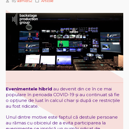
By
admiBS2
Articole
Evenimentele hibrid
au devenit din ce în ce mai
populare în perioada COVID-19 și au continuat să fie
o opțiune de luat în calcul chiar și după ce restricțiile
au fost ridicate.
Unul dintre motive este faptul că destule persoane
au rămas cu obiceiul de a evita participarea la
evenimente ce implică un număr ridicat de