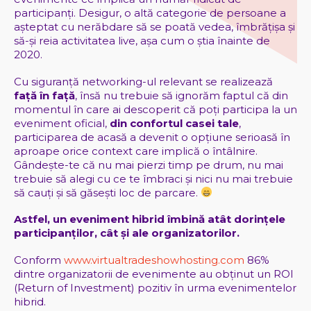
participanți. Desigur, o altă categorie de persoane a
așteptat cu nerăbdare să se poată vedea, îmbrățișa și
să-și reia activitatea live, așa cum o știa înainte de
2020.
Cu siguranță networking-ul relevant se realizează
față în față
, însă nu trebuie să ignorăm faptul că din
momentul în care ai descoperit că poți participa la un
eveniment oficial,
din confortul casei tale
,
participarea de acasă a devenit o opțiune serioasă în
aproape orice context care implică o întâlnire.
Gândește-te că nu mai pierzi timp pe drum, nu mai
trebuie să alegi cu ce te îmbraci și nici nu mai trebuie
să cauți și să găsești loc de parcare.
Astfel, un eveniment hibrid îmbină atât dorințele
participanților, cât și ale organizatorilor.
Conform
www.virtualtradeshowhosting.com
86%
dintre organizatorii de evenimente au obținut un ROI
(Return of Investment) pozitiv în urma evenimentelor
hibrid.