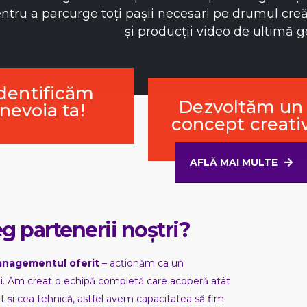
ntru a parcurge toți pașii necesari pe drumul cr
și producții video de ultimă g
dentificăm
Dezvoltăm un
nevoia ta!
concept creati
AFLĂ MAI MULTE
g partenerii noștri?
anagementul oferit
– acționăm ca un
cii. Am creat o echipă completă care acoperă atât
t și cea tehnică, astfel avem capacitatea să fim