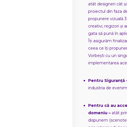
atât designeri cât
proiectul din faza d
propunere vizuală 3
creativi, regizori și
gata să pună în apli
Îți asigurăm finaliza
ceea ce îți propunem
Vorbești cu un singu
implementarea aces
Pentru Siguranță 
industria de evenim
Pentru că au acces
domeniu –
atât pr
dispunem (scenotehn