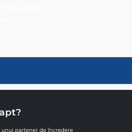
steme smart
scenotehnică
fapt?
unui partener de încredere