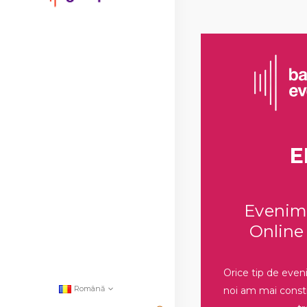
E
Evenime
Online 
Orice tip de even
Română
noi am mai constr