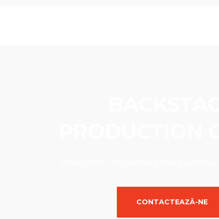
ERA BACKSTAGE
UN
VENIMENTE LIVE, ONLINE SI HIBRID
ST
SMART SYSTEMS
SISTEME SI INSTALATII SMART 
BACKSTA
PRODUCTION 
I
n
t
e
g
r
a
t
o
r
c
o
m
p
l
e
t
d
e
s
e
r
v
i
c
i
i
p
e
n
t
r
u
e
CONTACTEAZĂ-NE