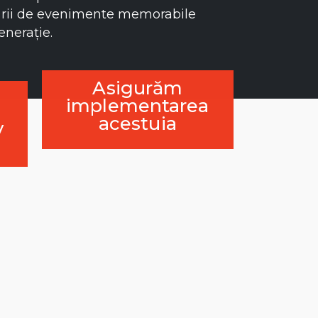
eării de evenimente memorabile
enerație.
Asigurăm
implementarea
acestuia
v