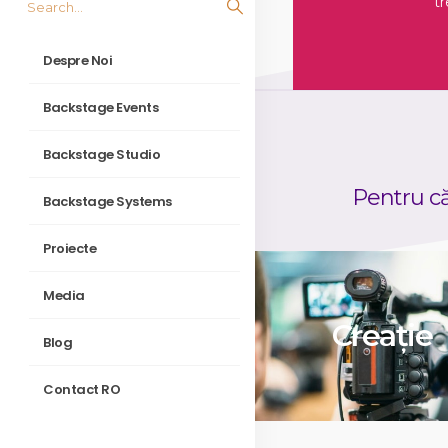
tr
Despre Noi
Backstage Events
Backstage Studio
Pentru că
Backstage Systems
Proiecte
Media
Creație
Blog
Contact RO