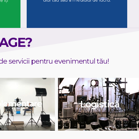
ului tău sau a mediului de lucru.
e îți
TAGE?
de servicii pentru evenimentul tău!
Logistică
lementare