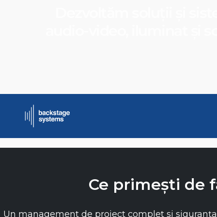
Dezvoltăm soluții și si
audio-video, iluminat și 
Ce primești de 
Un management de proiect complet si siguranța 