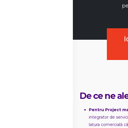
pe
I
De ce ne ale
Pentru Project m
integrator de servi
latura comercială câ