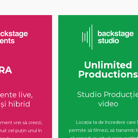
Unlimited
RA
Production
Studio Producți
nte live,
video
și hibrid
Locația ta de încredere care î
iment vrei să creezi,
permite să filmezi, să transmiți li
uit cel puțin unul în