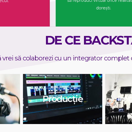
să reproduci virtual orice realitat
ecut
dorești.
DE CE BACKS
 vrei să colaborezi cu un integrator complet 
Producție
Imp