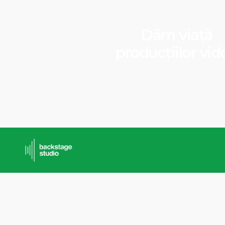
Dăm viață
producțiilor vid