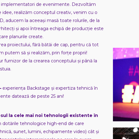
 și implementatori de evenimente. Dezvoltăm
e idee, realizăm conceptul creativ, venim cu o
D, aducem la aceeași masă toate rolurile, de la
 arhitecți și apoi întreaga echipă de producție este
care planurile create.
rea proiectului, fără bătăi de cap, pentru că tot
 putem să și realizăm, prin forțe proprii!
r furnizor de la crearea conceptului și până la
tuia.
–
experiența Backstage și expertiza tehnică în
ente datează de peste 25 ani!
ul la cele mai noi tehnologii existente în
in dotările tehnologice high-end de care
ică, sunet, lumini, echipamente video) cât și